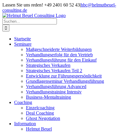
Zum
Lassen Sie uns reden! +49 2401 60 52 43
|
hbc@helmutbeuel-
Inhalt
consulting.de
springen
Suche
nach:
Startseite
Seminare
Maßgeschneiderte Weiterbildungen
Verhandlungserfolg für den Vertrieb
Verhandlungsführung für den Einkauf
Strategisches Verkaufen
Strategisches Verkaufen Teil 2
Entwicklung zur Führungspersönlichkeit
Grundlagenseminar Verhandlungsführung
Verhandlungsführung Advanced
Verhandlungstraining Intensiv
Business-Mentaltraining
Coaching
Einzelcoaching
Deal Coaching
Ghost Negotiation
Information
Helmut Beuel