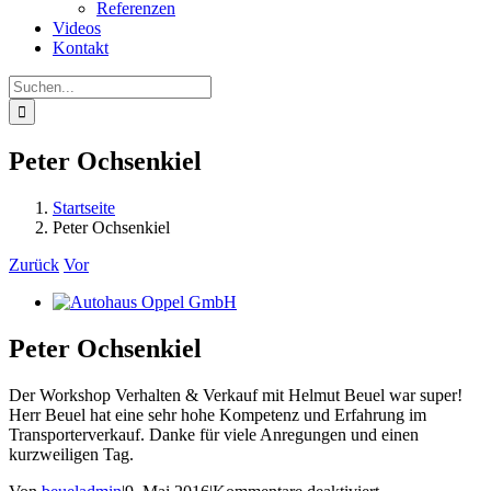
Referenzen
Videos
Kontakt
Suche
nach:
Peter Ochsenkiel
Startseite
Peter Ochsenkiel
Zurück
Vor
Zeige
grösseres
Bild
Peter Ochsenkiel
Der Workshop Verhalten & Verkauf mit Helmut Beuel war super!
Herr Beuel hat eine sehr hohe Kompetenz und Erfahrung im
Transporterverkauf. Danke für viele Anregungen und einen
kurzweiligen Tag.
für