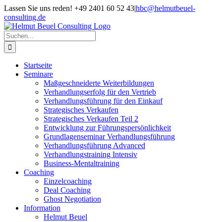
Zum
Lassen Sie uns reden! +49 2401 60 52 43
|
hbc@helmutbeuel-
Inhalt
consulting.de
springen
Suche
nach:
Startseite
Seminare
Maßgeschneiderte Weiterbildungen
Verhandlungserfolg für den Vertrieb
Verhandlungsführung für den Einkauf
Strategisches Verkaufen
Strategisches Verkaufen Teil 2
Entwicklung zur Führungspersönlichkeit
Grundlagenseminar Verhandlungsführung
Verhandlungsführung Advanced
Verhandlungstraining Intensiv
Business-Mentaltraining
Coaching
Einzelcoaching
Deal Coaching
Ghost Negotiation
Information
Helmut Beuel