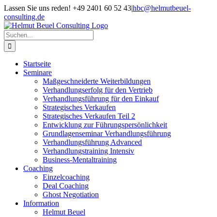
Zum
Lassen Sie uns reden! +49 2401 60 52 43
|
hbc@helmutbeuel-
Inhalt
consulting.de
springen
Suche
nach:
Startseite
Seminare
Maßgeschneiderte Weiterbildungen
Verhandlungserfolg für den Vertrieb
Verhandlungsführung für den Einkauf
Strategisches Verkaufen
Strategisches Verkaufen Teil 2
Entwicklung zur Führungspersönlichkeit
Grundlagenseminar Verhandlungsführung
Verhandlungsführung Advanced
Verhandlungstraining Intensiv
Business-Mentaltraining
Coaching
Einzelcoaching
Deal Coaching
Ghost Negotiation
Information
Helmut Beuel