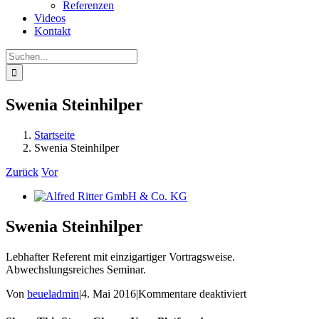
Referenzen
Videos
Kontakt
Suche
nach:
Swenia Steinhilper
Startseite
Swenia Steinhilper
Zurück
Vor
Zeige
grösseres
Bild
Swenia Steinhilper
Lebhafter Referent mit einzigartiger Vortragsweise.
Abwechslungsreiches Seminar.
für
Von
beueladmin
|
4. Mai 2016
|
Kommentare deaktiviert
Swenia
Steinhilper